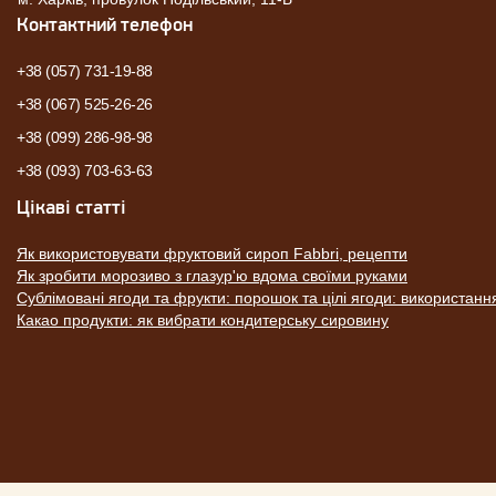
Контактний телефон
+38 (057) 731-19-88
+38 (067) 525-26-26
+38 (099) 286-98-98
+38 (093) 703-63-63
Цікаві статті
Як використовувати фруктовий сироп Fabbri, рецепти
Як зробити морозиво з глазур'ю вдома своїми руками
Сублімовані ягоди та фрукти: порошок та цілі ягоди: використанн
Какао продукти: як вибрати кондитерську сировину