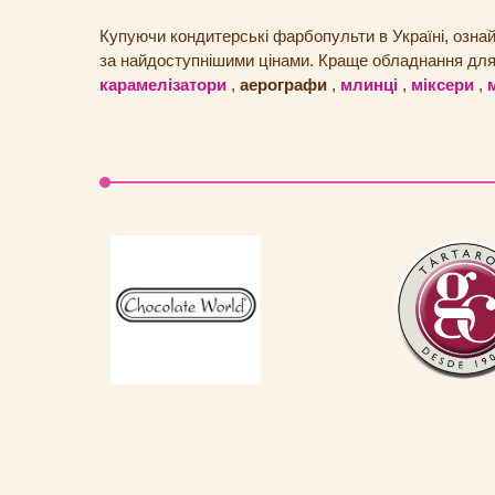
Купуючи кондитерські фарбопульти в Україні, ознай
за найдоступнішими цінами. Краще обладнання дл
карамелізатори
,
аерографи
,
млинці
,
міксери
,