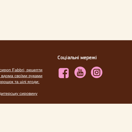
Соціальні мережі
сироп Fabbri, рецепти
ю вдома своїми руками
рошок та цілі ягоди:
ндитерську сировину