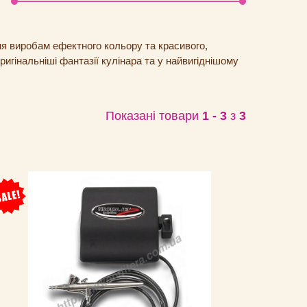
ня виробам ефектного кольору та красивого,
игінальніші фантазії кулінара та у найвигіднішому
Показані товари
1 - 3
з
3