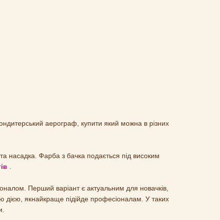
кондитерський аерограф, купити який можна в різних
та насадка. Фарба з бачка подається під високим
ів
.
оналом. Перший варіант є актуальним для новачків,
ю дією, якнайкраще підійде професіоналам. У таких
и.