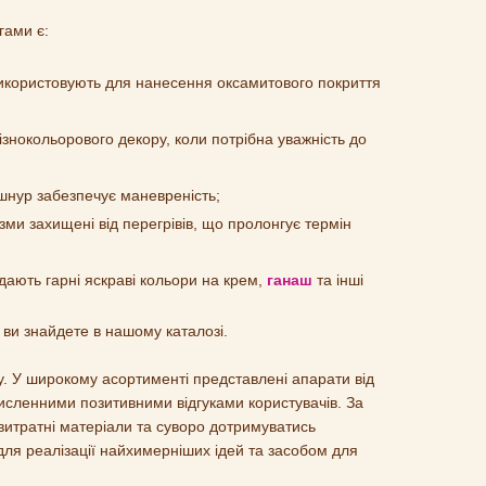
гами є:
 використовують для нанесення оксамитового покриття
знокольорового декору, коли потрібна уважність до
й шнур забезпечує маневреність;
нізми захищені від перегрівів, що пролонгує термін
дають гарні яскраві кольори на крем,
ганаш
та інші
 ви знайдете в нашому каталозі.
у. У широкому асортименті представлені апарати від
численними позитивними відгуками користувачів. За
итратні матеріали та суворо дотримуватись
 для реалізації найхимерніших ідей та засобом для