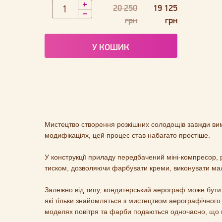
20 250
19 125
грн
грн
У КОШИК
Мистецтво створення розкішних солодощів завжди вимаг
модифікаціях, цей процес став набагато простіше.
У конструкції приладу передбачений міні-компресор, 
тиском, дозволяючи фарбувати креми, виконувати малю
Залежно від типу, кондитерський аерограф може бути
які тільки знайомляться з мистецтвом аерографічног
моделях повітря та фарби подаються одночасно, що ш