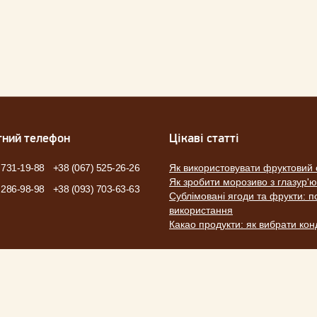
тний телефон
Цікаві статті
 731-19-88
+38 (067) 525-26-26
Як використовувати фруктовий 
Як зробити морозиво з глазур'
 286-98-98
+38 (093) 703-63-63
Сублімовані ягоди та фрукти: по
використання
Какао продукти: як вибрати ко