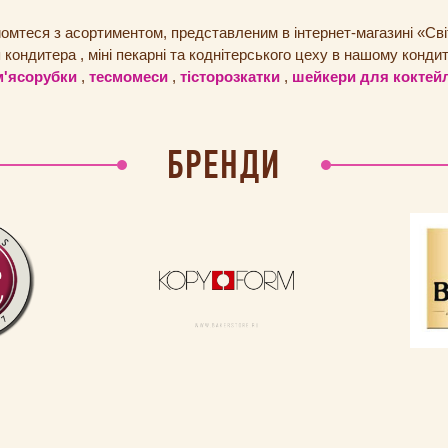
омтеся з асортиментом, представленим в інтернет-магазині «Світ
я
кондитера
, міні пекарні та коднітерського цеху в нашому конди
м'ясорубки
,
тесмомеси
,
тісторозкатки
,
шейкери
для
коктей
БРЕНДИ