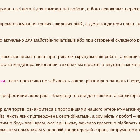
умано всі деталі для комфортної роботи, а його основними перева
промальовування тонких і широких ліній, а деякі кондитери навіть
актуально для майстрів-початківців або при створенні складного рі
е викликає втоми навіть при тривалій скрупульозній роботі, а довги
нт частка кондитера виконаний з якісних матеріалів, а внутрішні меха
ики
, вони практично не забивають сопло, рівномірно лягають і пере
 професійний аерограф. Найкращі товари для випічки та кондитерів
 для тортів, ознайомтеся з пропозиціями нашого інтернет-магазин
), якість яких підтверджена сертифікатами, а зручність у роботі – 
ично будь-який крем, але при цьому важливо грамотно підбирати в
замінним помічником у нелегкій кондитерській справі, інструментом