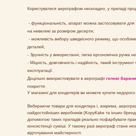
Користуватися аерографом нескладно, у приладі прод
- функціональність, апарат можна застосовувати для 
на невеликі за розміром десерти;
- можливість вибору швидкісного режиму, що особливо 
деталей;
- Зручність у використанні, легка ергономічна ручка н
- Міцність, довговічність і надійність, такий інструме
експлуатації.
Доцільно використовувати в аерографі
гелеві барвн
покриття.
У магазині для кондитерів ви можете купити недорого
Вибираючи товари для кондитера і, зокрема, аерограф
найдостойніших виробників (KopyKake та інших брендів
допомогою таких приладів реально пофарбувати практ
консистенції суміші. У такому разі аерограф стане не
відточування майстерності.