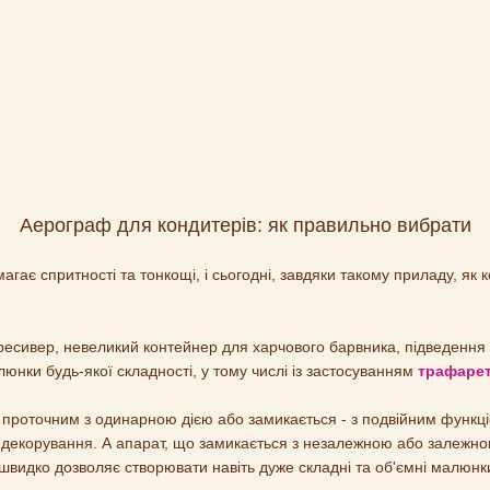
Аерограф для кондитерів: як правильно вибрати
ає спритності та тонкощі, і сьогодні, завдяки такому приладу, як 
ресивер, невеликий контейнер для харчового барвника, підведення 
нки будь-якої складності, у тому числі із застосуванням
трафарет
 проточним з одинарною дією або замикається - з подвійним функці
о декорування. А апарат, що замикається з незалежною або залежно
видко дозволяє створювати навіть дуже складні та об'ємні малюнк