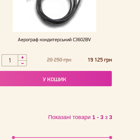
Аерограф кондитерський C3602BV
20 250 грн
19 125 грн
У КОШИК
Показані товари
1 - 3
з
3