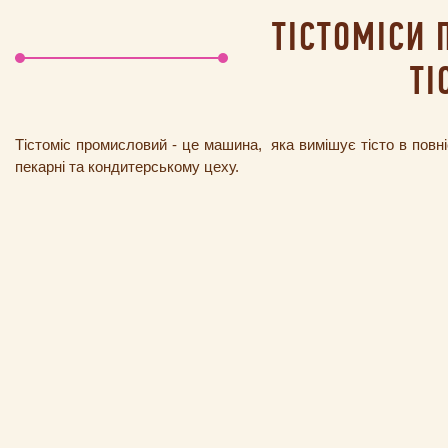
ТІСТОМІСИ
ТІ
Тістоміс промисловий - це машина,
яка вимішує тісто в повн
пекарні та кондитерському цеху.