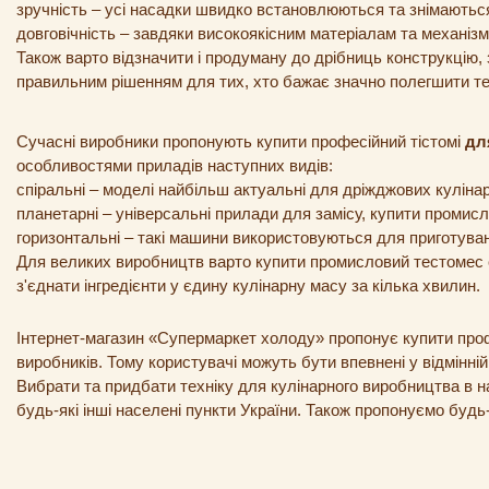
зручність – усі насадки швидко встановлюються та знімаютьс
довговічність – завдяки високоякісним матеріалам та механізм
Також варто відзначити і продуману до дрібниць конструкцію,
правильним рішенням для тих, хто бажає значно полегшити техн
Сучасні виробники пропонують купити професійний тістомі
дл
особливостями приладів наступних видів:
спіральні – моделі найбільш актуальні для дріжджових кулін
планетарні – універсальні прилади для замісу, купити промисл
горизонтальні – такі машини використовуються для приготуван
Для великих виробництв варто купити промисловий тестомес сп
з'єднати інгредієнти у єдину кулінарну масу за кілька хвилин.
Інтернет-магазин «Супермаркет холоду» пропонує купити профе
виробників. Тому користувачі можуть бути впевнені у відмінній 
Вибрати та придбати техніку для кулінарного виробництва в
будь-які інші населені пункти України. Також пропонуємо бу