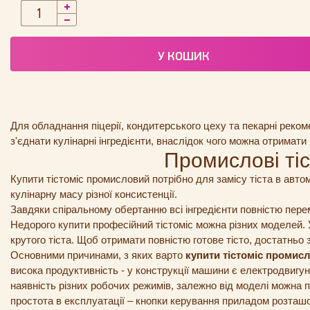
У КОШИК
Для обладнання піцерії, кондитерського цеху та пекарні реко
з'єднати кулінарні інгредієнти, внаслідок чого можна отримати н
Промислові тіс
Купити тістоміс промисловий потрібно для замісу тіста в авт
кулінарну масу різної консистенції.
Завдяки спіральному обертанню всі інгредієнти повністю пер
Недорого купити професійний тістоміс можна різних моделей. У
крутого тіста. Щоб отримати повністю готове тісто, достатньо
Основними причинами, з яких варто
купити тістоміс промис
висока продуктивність - у конструкції машини є електродвигу
наявність різних робочих режимів, залежно від моделі можна 
простота в експлуатації – кнопки керування приладом розташ