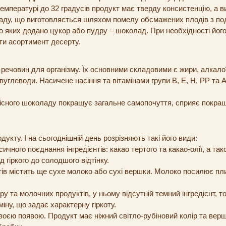
температурі до 32 градусів продукт має тверду консистенцію, а в
ладу, що виготовляється шляхом помелу обсмажених плодів з по
 до яких додано цукор або пудру – шоколад. При необхідності йо
ти асортимент десерту.
човин для організму. Їх основними складовими є жири, алкалоїд
углеводи. Насичене насіння та вітамінами групи В, Е, Н, РР та А,
існого шоколаду покращує загальне самопочуття, сприяє покращ
кту. І на сьогоднішній день розрізняють такі його види:
ичного поєднання інгредієнтів: какао тертого та какао-олії, а т
 гіркого до солодшого відтінку.
ів містить ще сухе молоко або сухі вершки. Молоко посилює плин
ру та молочних продуктів, у ньому відсутній темний інгредієнт, т
іну, що задає характерну гіркоту.
єю появою. Продукт має ніжний світло-рубіновий колір та верш