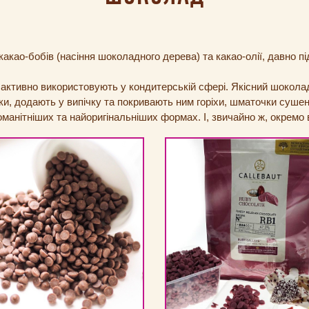
акао-бобів (насіння шоколадного дерева) та какао-олії, давно 
її активно використовують у кондитерській сфері. Якісний шокола
рки, додають у випічку та покривають ним горіхи, шматочки суш
анітніших та найоригінальніших формах. І, звичайно ж, окремо в