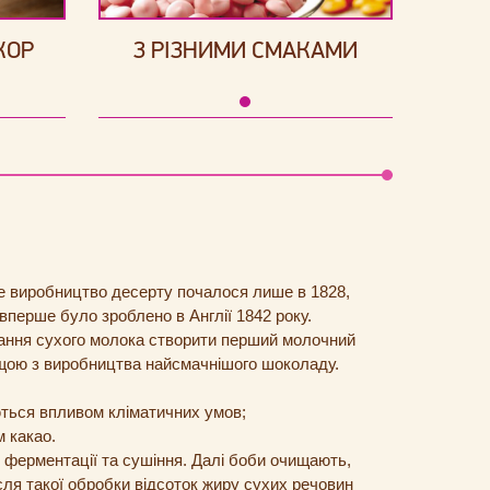
КОР
З РІЗНИМИ СМАКАМИ
ве виробництво десерту почалося лише в 1828,
вперше було зроблено в Англії 1842 року.
вання сухого молока створити перший молочний
ращою з виробництва найсмачнішого шоколаду.
ються впливом кліматичних умов;
м какао.
я ферментації та сушіння. Далі боби очищають,
ісля такої обробки відсоток жиру сухих речовин