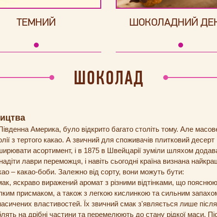
ТЕМНИЙ
ШОКОЛАДНИЙ ДЕ
ШОКОЛАД
ництва
Південна Америка, було відкрито багато століть тому. Але масо
лії з тертого какао. А звичний для споживачів плитковий десерт 
ширювати асортимент, і в 1875 в Швейцарії зуміли шляхом дода
надіти лаври переможця, і навіть сьогодні країна визнана найк
ао – какао-боби. Залежно від сорту, вони можуть бути:
мак, яскраво виражений аромат з різними відтінками, що поясню
ерпким присмаком, а також з легкою кислинкою та сильним запахо
насичених властивостей. Їх звичний смак з'являється лише післ
блять на дрібні частини та перемелюють до стану рідкої маси. П