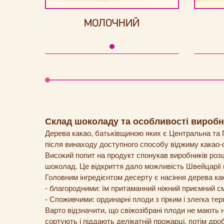
МОЛОЧНИЙ
Склад шоколаду та особливості вироб
Дерева какао, батьківщиною яких є Центральна та 
після винаходу доступного способу віджиму какао-о
Високий попит на продукт спонукав виробників роз
шоколад. Це відкриття дало можливість Швейцарії 
Головним інгредієнтом десерту є насіння дерева как
- благородними: їм притаманний ніжний приємний с
- Споживчими: ординарні плоди з гірким і злегка т
Варто відзначити, що свіжозібрані плоди не мають 
сортують і піддають делікатній прожарці, потім дро