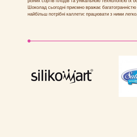
різних сортів плодів та унікальною технологією їх о
Шоколад сьогодні приємно вражає багатогранністю ф
найбільш потрібні каллети: працювати з ними легк