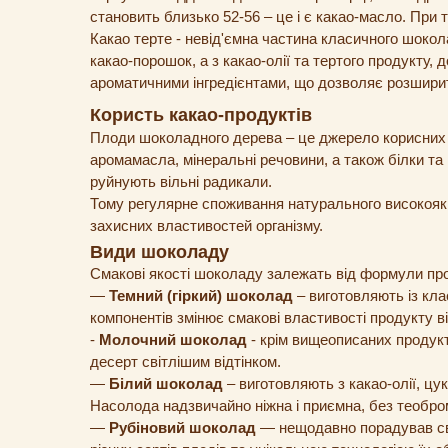
становить близько 52-56 – це і є какао-масло. При 
Какао терте - невід'ємна частина класичного шоко
какао-порошок, а з какао-олії та тертого продукту,
ароматичними інгредієнтами, що дозволяє розшири
Користь какао-продуктів
Плоди шоколадного дерева – це джерело корисних ре
аромамасла, мінеральні речовини, а також білки та в
руйнують вільні радикали.
Тому регулярне споживання натурального високояк
захисних властивостей організму.
Види шоколаду
Смакові якості шоколаду залежать від формули проду
—
Темний (гіркий) шоколад
– виготовляють із клас
компонентів змінює смакові властивості продукту від
-
Молочний шоколад
- крім вищеописаних продукт
десерт світлішим відтінком.
—
Білий шоколад
– виготовляють з какао-олії, цук
Насолода надзвичайно ніжна і приємна, без теобром
—
Рубіновий шоколад
— нещодавно порадував сво