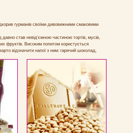
підкорив гурманів своїми дивовижними смаковими
д давно став невід'ємною частиною тортів, мусів,
ених фруктів. Високим попитом користується
арто відзначити напої з ним: гарячий шоколад,