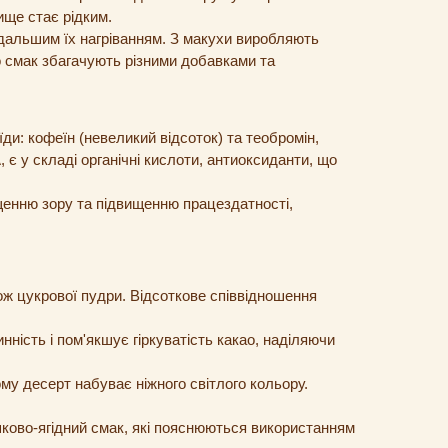
ище стає рідким.
дальшим їх нагріванням. З макухи виробляють
го смак збагачують різними добавками та
и: кофеїн (невеликий відсоток) та теобромін,
 є у складі органічні кислоти, антиоксиданти, що
енню зору та підвищенню працездатності,
акож цукрової пудри. Відсоткове співвідношення
ність і пом'якшує гіркуватість какао, наділяючи
ому десерт набуває ніжного світлого кольору.
ково-ягідний смак, які пояснюються використанням