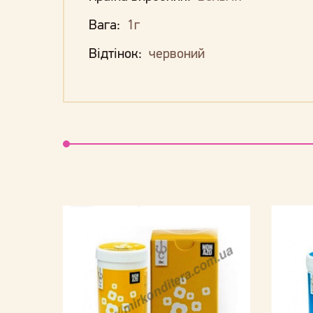
Вага:
1г
Відтінок:
червоний