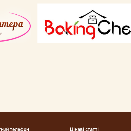
тний телефон
Цікаві статті