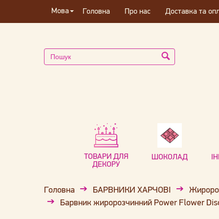
Мова
Головна
Про нас
Доставка та оп
ТОВАРИ ДЛЯ
ШОКОЛАД
І
ДЕКОРУ
Головна
БАРВНИКИ ХАРЧОВІ
Жиророз
Барвник жиророзчинний Power Flower Disc