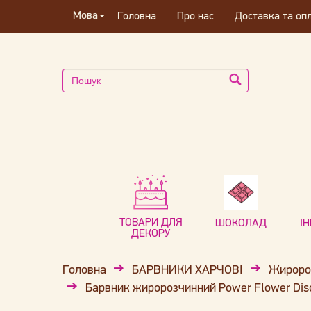
Мова
Головна
Про нас
Доставка та оп
ТОВАРИ ДЛЯ
ШОКОЛАД
І
ДЕКОРУ
Головна
БАРВНИКИ ХАРЧОВІ
Жиророз
Барвник жиророзчинний Power Flower Disc