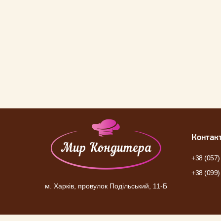
Контак
+38 (057)
+38 (099)
м. Харків, провулок Подільський, 11-Б