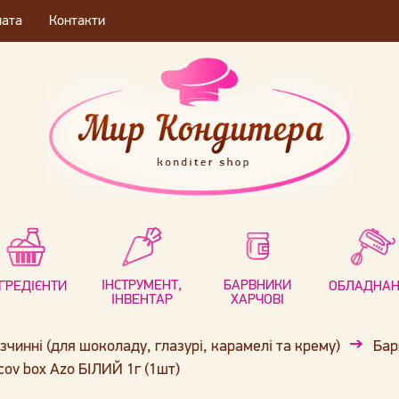
лата
Контакти
ІНСТРУМЕНТ,
БАРВНИКИ
НГРЕДІЄНТИ
ОБЛАДНА
ІНВЕНТАР
ХАРЧОВІ
чинні (для шоколаду, глазурі, карамелі та крему)
Бар
ov box Azo БІЛИЙ 1г (1шт)