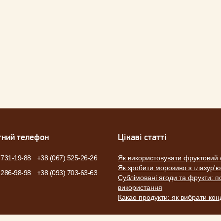
тний телефон
Цікаві статті
 731-19-88
+38 (067) 525-26-26
Як використовувати фруктовий 
Як зробити морозиво з глазур'
 286-98-98
+38 (093) 703-63-63
Сублімовані ягоди та фрукти: по
використання
Какао продукти: як вибрати ко