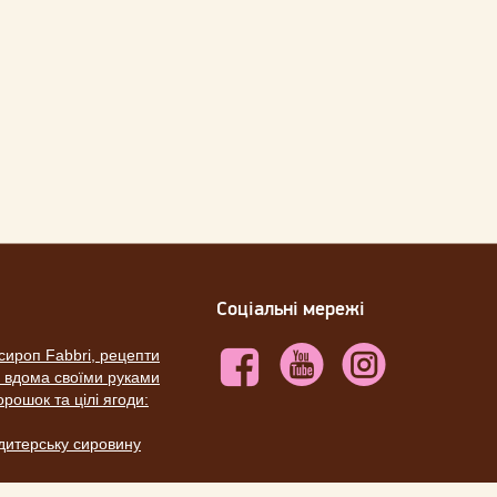
Соціальні мережі
сироп Fabbri, рецепти
ю вдома своїми руками
рошок та цілі ягоди:
ндитерську сировину