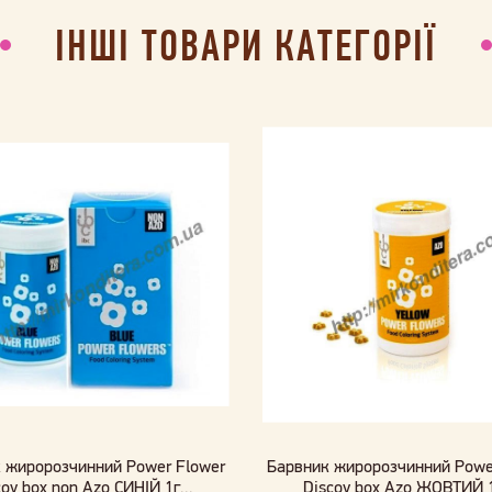
ІНШІ ТОВАРИ КАТЕГОРІЇ
 жиророзчинний Power Flower
Барвник жиророзчинний Powe
cov box non Azo СИНІЙ 1г...
Discov box Azo ЖОВТИЙ 1