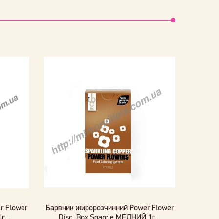
r Flower
Барвник жиророзчинний Power Flower
г...
Disc. Box Sparcle МЕДНИЙ 1г...