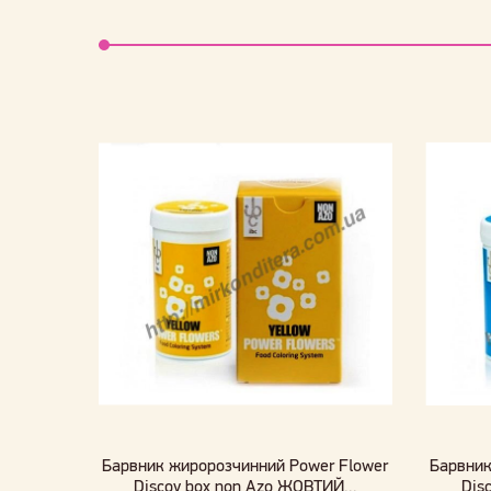
Барвник жиророзчинний Power Flower
Барвник
Discov box non Azo ЖОВТИЙ...
Dis