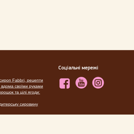
Соціальні мережі
сироп Fabbri, рецепти
ю вдома своїми руками
рошок та цілі ягоди:
ндитерську сировину