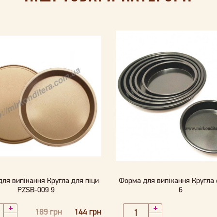
ля випікання Кругла для піци
Форма для випікання Кругла
PZSB-009 9
6
189 грн
144 грн