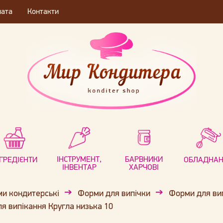
лата
Контакти
ІНСТРУМЕНТ,
БАРВНИКИ
НГРЕДІЄНТИ
ОБЛАДНА
ІНВЕНТАР
ХАРЧОВІ
и кондитерські
Форми для випічки
Форми для вип
я випікання Кругла низька 10