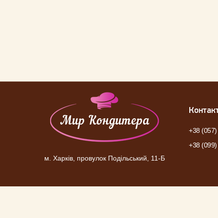
Контак
+38 (057)
+38 (099)
м. Харків, провулок Подільський, 11-Б