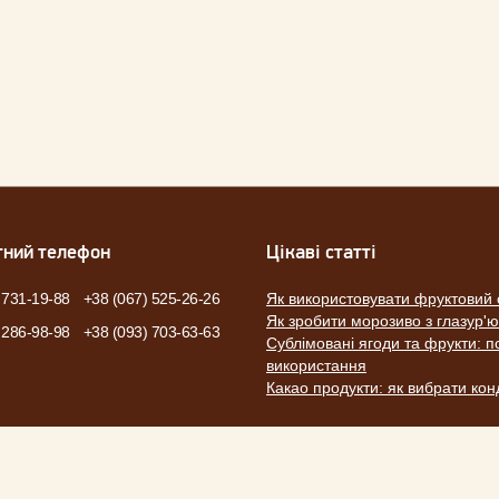
тний телефон
Цікаві статті
 731-19-88
+38 (067) 525-26-26
Як використовувати фруктовий 
Як зробити морозиво з глазур'
 286-98-98
+38 (093) 703-63-63
Сублімовані ягоди та фрукти: по
використання
Какао продукти: як вибрати ко