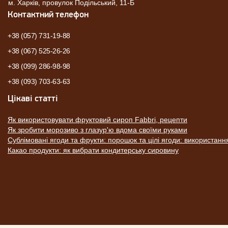
м. Харків, провулок Подільський, 11-Б
Контактний телефон
+38 (057) 731-19-88
+38 (067) 525-26-26
+38 (099) 286-98-98
+38 (093) 703-63-63
Цікаві статті
Як використовувати фруктовий сироп Fabbri, рецепти
Як зробити морозиво з глазур'ю вдома своїми руками
Сублімовані ягоди та фрукти: порошок та цілі ягоди: використанн
Какао продукти: як вибрати кондитерську сировину