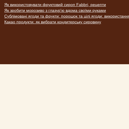
Як використовувати фруктовий сироп Fabbri, рецепти
Як зробити морозиво з глазур'ю вдома своїми руками
Сублімовані ягоди та фрукти: порошок та цілі ягоди: використанн
Какао продукти: як вибрати кондитерську сировину