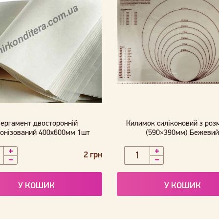
ергамент двосторонній
Килимок силіконовий з роз
конізований 400х600мм 1шт
(590×390мм) Бежеви
2 грн
У КОШИК
У КОШИК