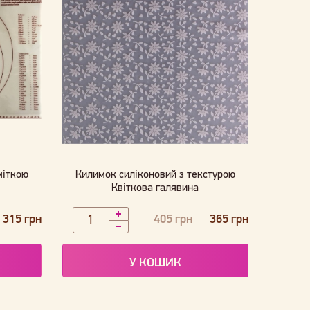
міткою
Килимок силіконовий з текстурою
й
Квіткова галявина
315 грн
405 грн
365 грн
У КОШИК