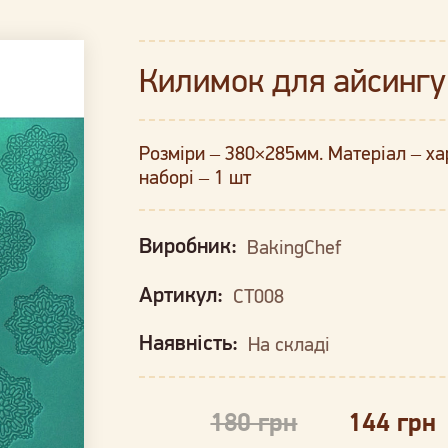
Килимок для айсингу
Розміри – 380×285мм. Матеріал – хар
наборі – 1 шт
Виробник:
BakingChef
Артикул:
CT008
Наявність:
На складі
180 грн
144 грн