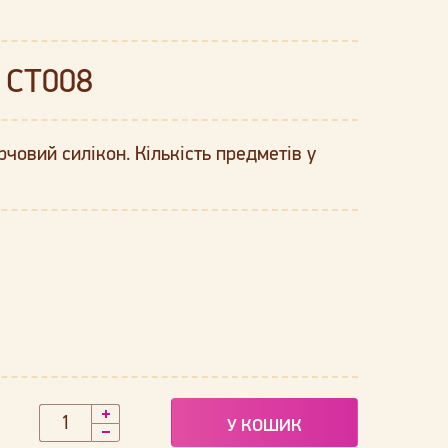
 CT008
човий силікон. Кількість предметів у
У КОШИК