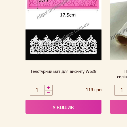
Текстурний мат для айсингу W528
П
силі
113 грн
У КОШИК