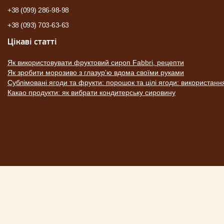
+38 (099) 286-98-98
+38 (093) 703-63-63
Цікаві статті
Як використовувати фруктовий сироп Fabbri, рецепти
Як зробити морозиво з глазур'ю вдома своїми руками
Сублімовані ягоди та фрукти: порошок та цілі ягоди: використанн
Какао продукти: як вибрати кондитерську сировину