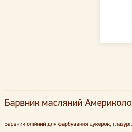
Барвник масляний Америколо
Барвник олійний для фарбування цукерок, глазурі