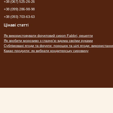
+38 (067) 525-26-26
+38 (099) 286-98-98
+38 (093) 703-63-63
Цікаві статті
Як використовувати фруктовий сироп Fabbri, рецепти
Як зробити морозиво з глазур'ю вдома своїми руками
Сублімовані ягоди та фрукти: порошок та цілі ягоди: використанн
Какао продукти: як вибрати кондитерську сировину