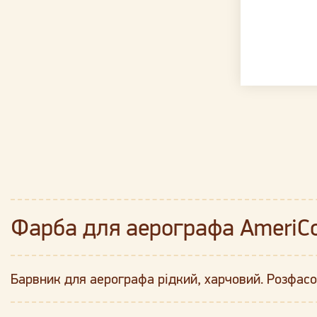
Фарба для аерографа AmeriCo
Барвник для аерографа рідкий, харчовий. Розфасо