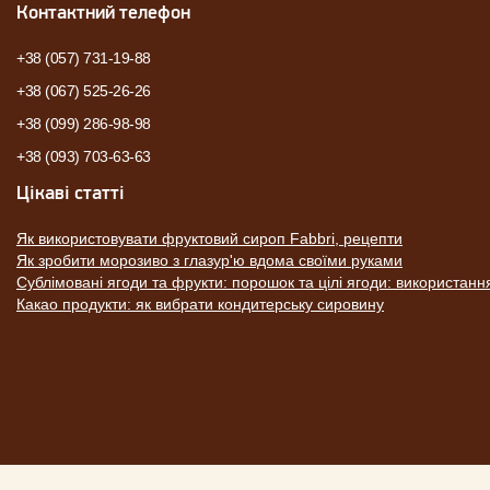
Контактний телефон
+38 (057) 731-19-88
+38 (067) 525-26-26
+38 (099) 286-98-98
+38 (093) 703-63-63
Цікаві статті
Як використовувати фруктовий сироп Fabbri, рецепти
Як зробити морозиво з глазур'ю вдома своїми руками
Сублімовані ягоди та фрукти: порошок та цілі ягоди: використанн
Какао продукти: як вибрати кондитерську сировину