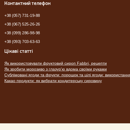
Контактний телефон
+38 (057) 731-19-88
+38 (067) 525-26-26
+38 (099) 286-98-98
+38 (093) 703-63-63
Цікаві статті
Як використовувати фруктовий сироп Fabbri, рецепти
Як зробити морозиво з глазур'ю вдома своїми руками
Сублімовані ягоди та фрукти: порошок та цілі ягоди: використанн
Какао продукти: як вибрати кондитерську сировину