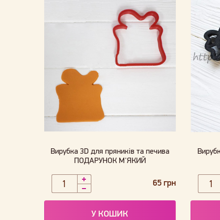
Вирубка 3D для пряників та печива
Вирубк
ПОДАРУНОК М'ЯКИЙ
65 грн
У КОШИК