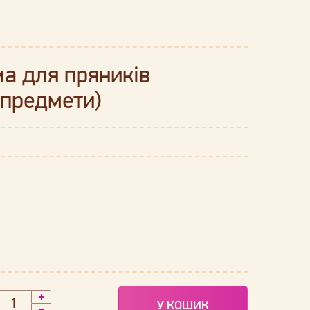
а для пряників
предмети)
У КОШИК