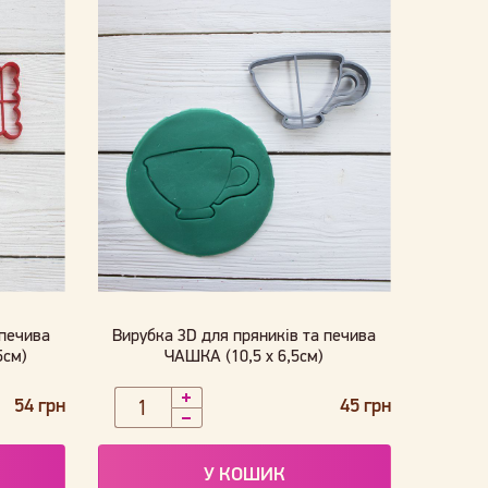
 печива
Вирубка 3D для пряників та печива
5см)
ЧАШКА (10,5 х 6,5см)
54 грн
45 грн
У КОШИК