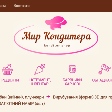
лата
Контакти
ІНСТРУМЕНТ,
БАРВНИКИ
НГРЕДІЄНТИ
ОБЛАДНА
ІНВЕНТАР
ХАРЧОВІ
бки (виїмки), плунжери
Вирубування (форми) 3D для п
а ВАЛЮТНИЙ НАБІР (4шт)