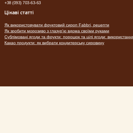
+38 (093) 703-63-63
Цікаві статті
Як використовувати фруктовий сироп Fabbri, рецепти
Як зробити морозиво з глазур'ю вдома своїми руками
Сублімовані ягоди та фрукти: порошок та цілі ягоди: використанн
Какао продукти: як вибрати кондитерську сировину