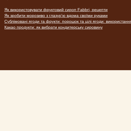
Як використовувати фруктовий сироп Fabbri, рецепти
Як зробити морозиво з глазур'ю вдома своїми руками
Сублімовані ягоди та фрукти: порошок та цілі ягоди: використанн
Какао продукти: як вибрати кондитерську сировину