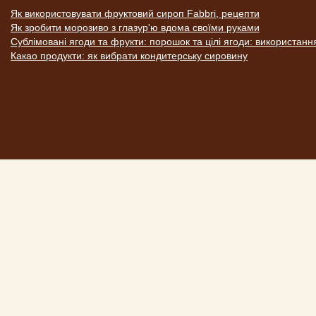
Як використовувати фруктовий сироп Fabbri, рецепти
Як зробити морозиво з глазур'ю вдома своїми руками
Сублімовані ягоди та фрукти: порошок та цілі ягоди: використанн
Какао продукти: як вибрати кондитерську сировину