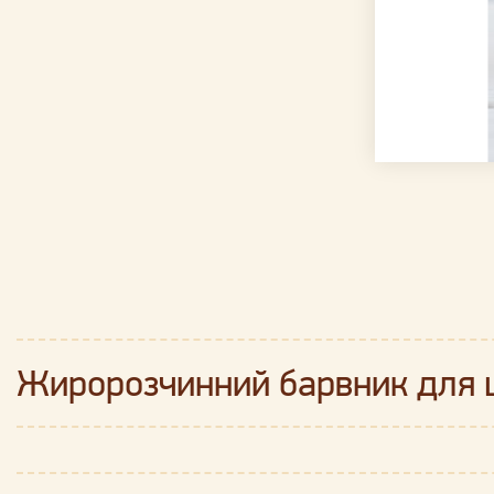
Жиророзчинний барвник для