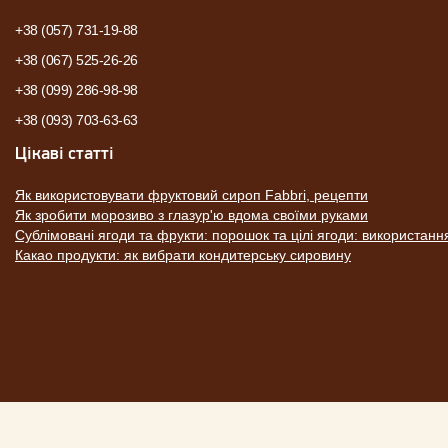
+38 (057) 731-19-88
+38 (067) 525-26-26
+38 (099) 286-98-98
+38 (093) 703-63-63
Цікаві статті
Як використовувати фруктовий сироп Fabbri, рецепти
Як зробити морозиво з глазур'ю вдома своїми руками
Сублімовані ягоди та фрукти: порошок та цілі ягоди: використанн
Какао продукти: як вибрати кондитерську сировину