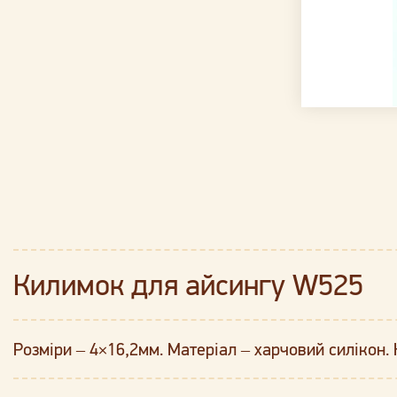
Килимок для айсингу W525
Розміри – 4×16,2мм. Матеріал – харчовий силікон. К