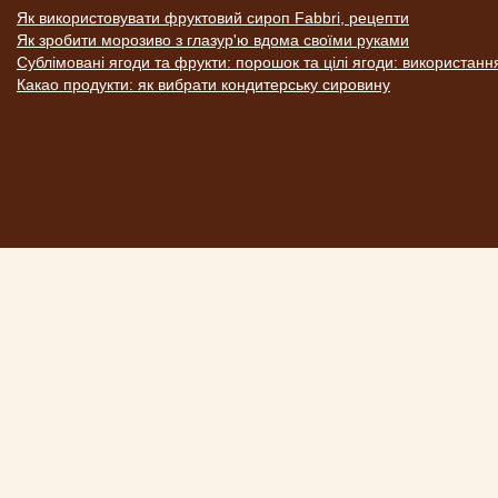
Як використовувати фруктовий сироп Fabbri, рецепти
Як зробити морозиво з глазур'ю вдома своїми руками
Сублімовані ягоди та фрукти: порошок та цілі ягоди: використанн
Какао продукти: як вибрати кондитерську сировину