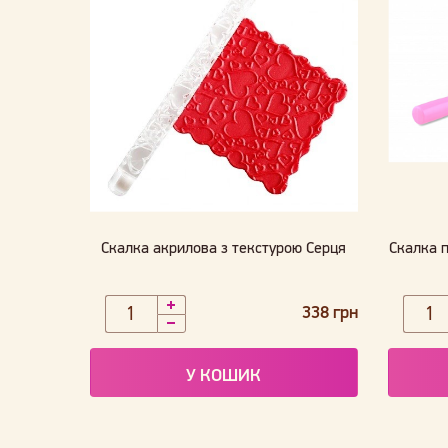
Скалка акрилова з текстурою Серця
Скалка 
338 грн
У КОШИК