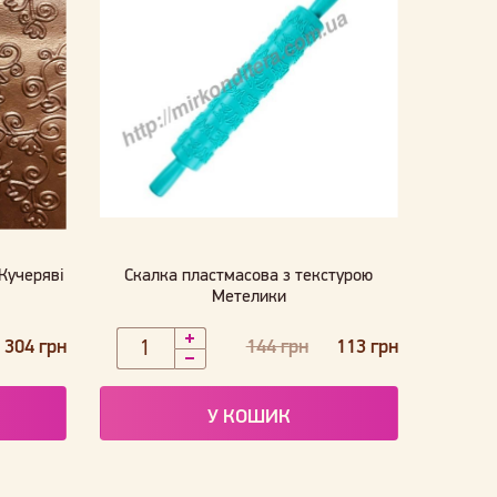
Кучеряві
Скалка пластмасова з текстурою
Метелики
304 грн
144 грн
113 грн
У КОШИК