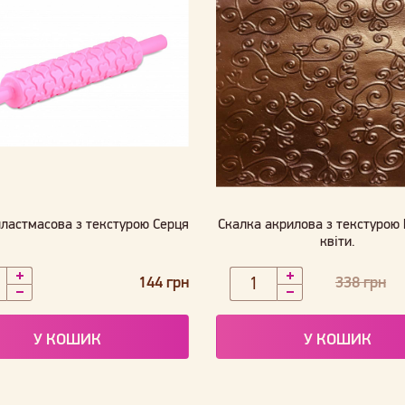
пластмасова з текстурою Серця
Скалка акрилова з текстурою 
квіти.
144 грн
338 грн
У КОШИК
У КОШИК