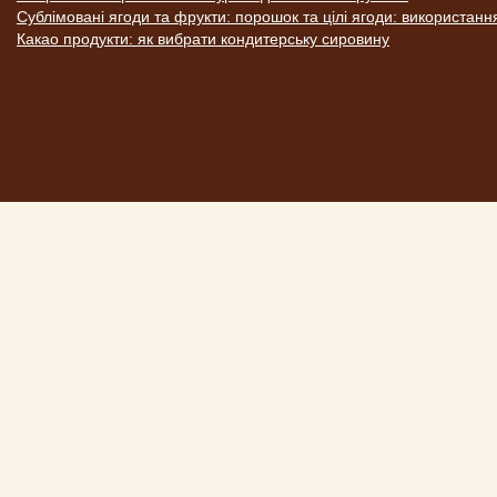
Сублімовані ягоди та фрукти: порошок та цілі ягоди: використанн
Какао продукти: як вибрати кондитерську сировину