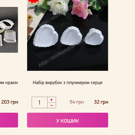
тим краєм
Набір вирубок з плунжером серця
203 грн
54 грн
32 грн
У КОШИК