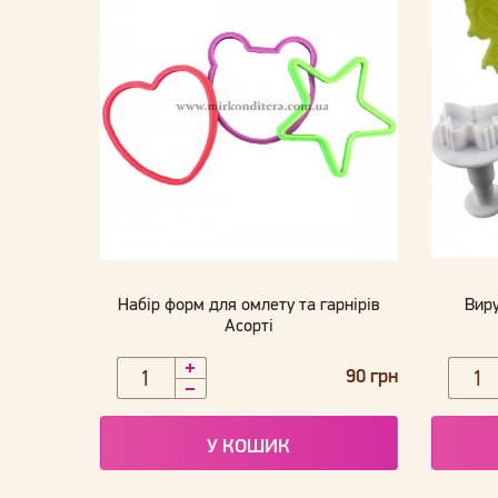
Набір форм для омлету та гарнірів
Вир
Асорті
90 грн
У КОШИК