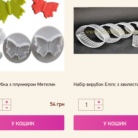
убка з плунжером Метелик
Набір вирубок Еліпс з хвиляс
54 грн
У КОШИК
У КОШИК