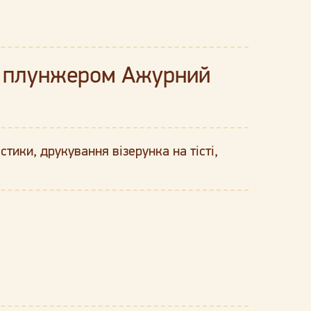
з плунжером Ажурний
тики, друкування візерунка на тісті,