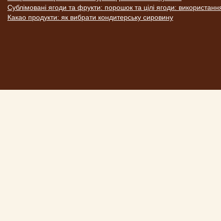
Сублімовані ягоди та фрукти: порошок та цілі ягоди: використанн
Какао продукти: як вибрати кондитерську сировину