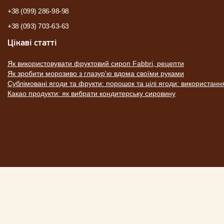
+38 (099) 286-98-98
+38 (093) 703-63-63
Цікаві статті
Як використовувати фруктовий сироп Fabbri, рецепти
Як зробити морозиво з глазур'ю вдома своїми руками
Сублімовані ягоди та фрукти: порошок та цілі ягоди: використанн
Какао продукти: як вибрати кондитерську сировину