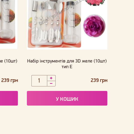
ле (10шт)
Набір інструментів для 3D желе (10шт)
тип E
239 грн
239 грн
У КОШИК