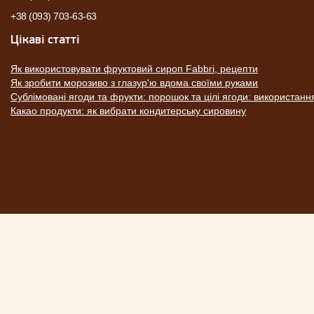
+38 (093) 703-63-63
Цікаві статті
Як використовувати фруктовий сироп Fabbri, рецепти
Як зробити морозиво з глазур'ю вдома своїми руками
Сублімовані ягоди та фрукти: порошок та цілі ягоди: використанн
Какао продукти: як вибрати кондитерську сировину