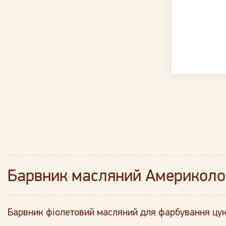
Барвник масляний Америколор
Барвник фіолетовий масляний для фарбування цуке