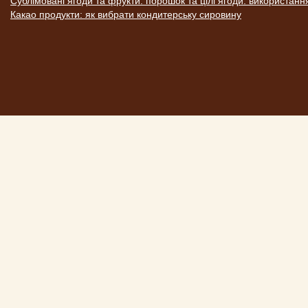
Сублімовані ягоди та фрукти: порошок та цілі ягоди: використанн
Какао продукти: як вибрати кондитерську сировину