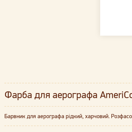
Фарба для аерографа AmeriCo
Барвник для аерографа рідкий, харчовий. Розфасо