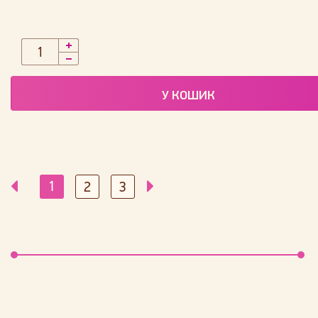
У КОШИК
1
2
3