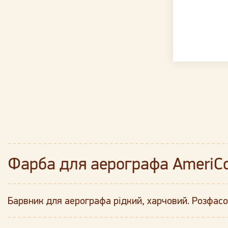
Фарба для аерографа AmeriCo
Барвник для аерографа рідкий, харчовий. Розфасо