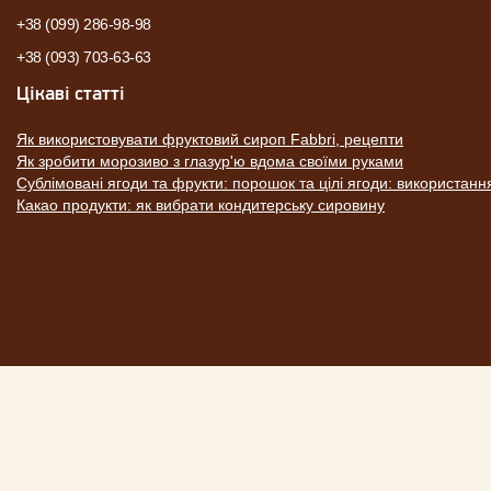
+38 (099) 286-98-98
+38 (093) 703-63-63
Цікаві статті
Як використовувати фруктовий сироп Fabbri, рецепти
Як зробити морозиво з глазур'ю вдома своїми руками
Сублімовані ягоди та фрукти: порошок та цілі ягоди: використанн
Какао продукти: як вибрати кондитерську сировину