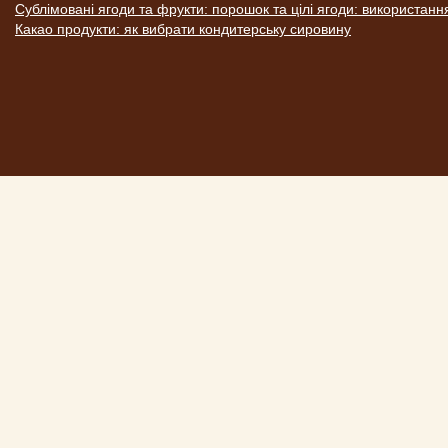
Сублімовані ягоди та фрукти: порошок та цілі ягоди: використанн
Какао продукти: як вибрати кондитерську сировину