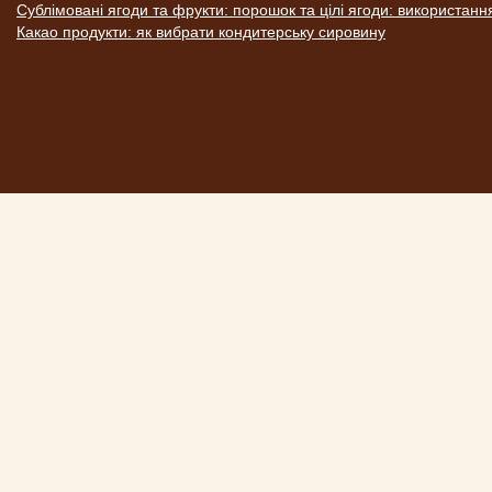
Сублімовані ягоди та фрукти: порошок та цілі ягоди: використанн
Какао продукти: як вибрати кондитерську сировину