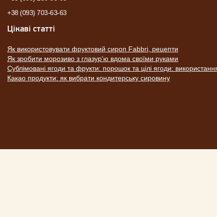
+38 (093) 703-63-63
Цікаві статті
Як використовувати фруктовий сироп Fabbri, рецепти
Як зробити морозиво з глазур'ю вдома своїми руками
Сублімовані ягоди та фрукти: порошок та цілі ягоди: використанн
Какао продукти: як вибрати кондитерську сировину