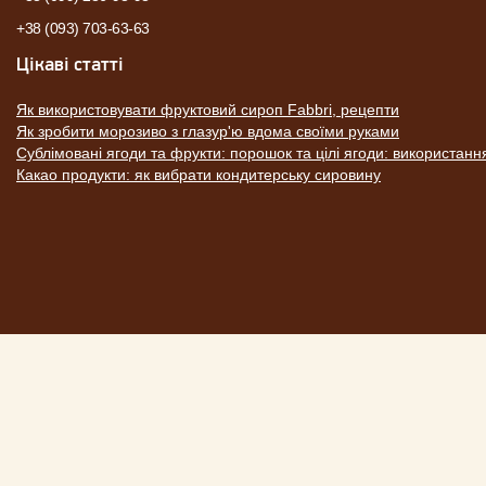
+38 (093) 703-63-63
Цікаві статті
Як використовувати фруктовий сироп Fabbri, рецепти
Як зробити морозиво з глазур'ю вдома своїми руками
Сублімовані ягоди та фрукти: порошок та цілі ягоди: використанн
Какао продукти: як вибрати кондитерську сировину