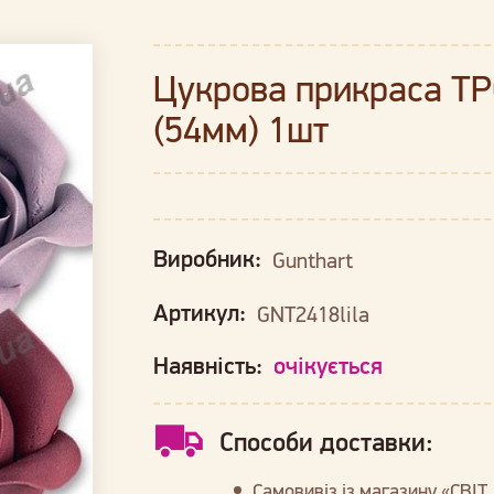
Цукрова прикраса 
(54мм) 1шт
Виробник:
Gunthart
Артикул:
GNT2418lila
Наявність:
очікується
Способи доставки:
Самовивіз із магазину «СВІТ