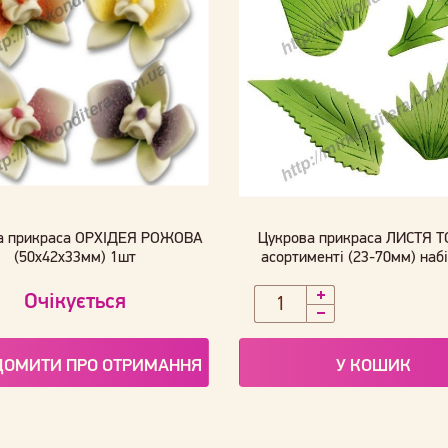
а прикраса ОРХІДЕЯ РОЖОВА
Цукрова прикраса ЛИСТЯ Т
(50х42х33мм) 1шт
асортименті (23-70мм) наб
Очікується
ДОМИТИ ПРО ОТРИМАННЯ
У КОШИК