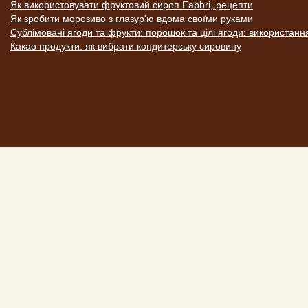
Як використовувати фруктовий сироп Fabbri, рецепти
Як зробити морозиво з глазур'ю вдома своїми руками
Сублімовані ягоди та фрукти: порошок та цілі ягоди: використанн
Какао продукти: як вибрати кондитерську сировину