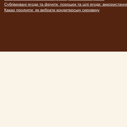
Сублімовані ягоди та фрукти: порошок та цілі ягоди: використанн
Какао продукти: як вибрати кондитерську сировину