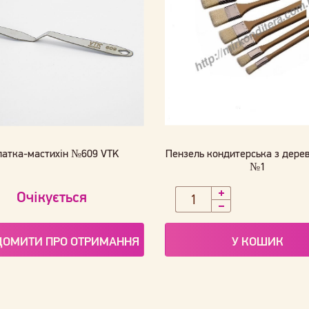
патка-мастихін №609 VTK
Пензель кондитерська з дерев
№1
Очікується
ДОМИТИ ПРО ОТРИМАННЯ
У КОШИК