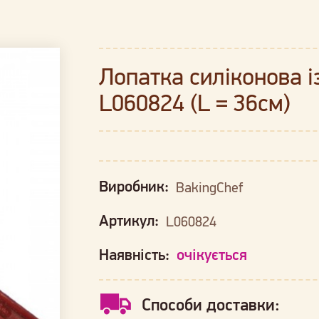
Лопатка силіконова 
L060824 (L = 36см)
Виробник:
BakingChef
Артикул:
L060824
Наявність:
очікується
Способи доставки: