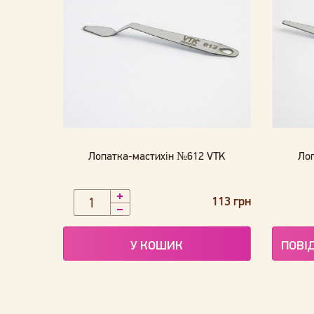
Лопатка-мастихін №612 VTK
Ло
113 грн
У КОШИК
ПОВІ