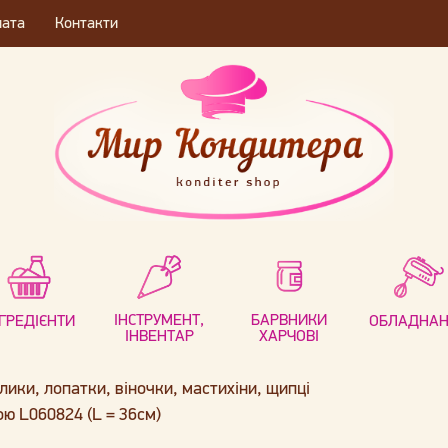
лата
Контакти
ІНСТРУМЕНТ,
БАРВНИКИ
НГРЕДІЄНТИ
ОБЛАДНА
ІНВЕНТАР
ХАРЧОВІ
лики, лопатки, віночки, мастихіни, щипці
ю L060824 (L = 36см)