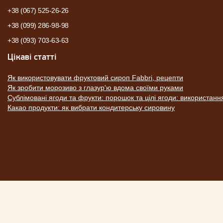
+38 (067) 525-26-26
+38 (099) 286-98-98
+38 (093) 703-63-63
Цікаві статті
Як використовувати фруктовий сироп Fabbri, рецепти
Як зробити морозиво з глазур'ю вдома своїми руками
Сублімовані ягоди та фрукти: порошок та цілі ягоди: використанн
Какао продукти: як вибрати кондитерську сировину