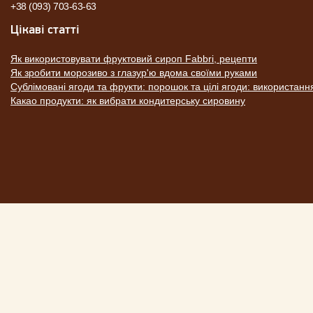
+38 (093) 703-63-63
Цікаві статті
Як використовувати фруктовий сироп Fabbri, рецепти
Як зробити морозиво з глазур'ю вдома своїми руками
Сублімовані ягоди та фрукти: порошок та цілі ягоди: використанн
Какао продукти: як вибрати кондитерську сировину