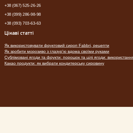
+38 (067) 525-26-26
+38 (099) 286-98-98
+38 (093) 703-63-63
Цікаві статті
Як використовувати фруктовий сироп Fabbri, рецепти
Як зробити морозиво з глазур'ю вдома своїми руками
Сублімовані ягоди та фрукти: порошок та цілі ягоди: використанн
Какао продукти: як вибрати кондитерську сировину