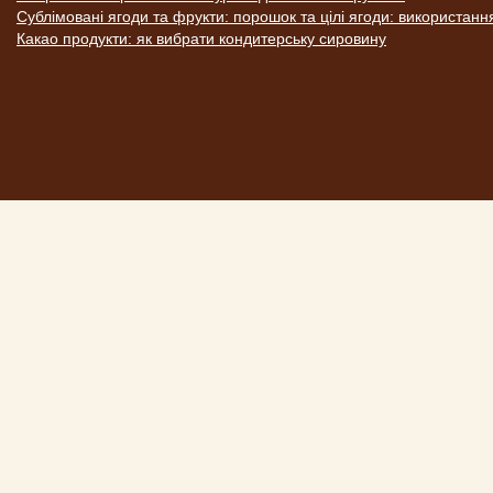
Сублімовані ягоди та фрукти: порошок та цілі ягоди: використанн
Какао продукти: як вибрати кондитерську сировину