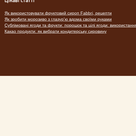
Цікаві статті
Як використовувати фруктовий сироп Fabbri, рецепти
Як зробити морозиво з глазур'ю вдома своїми руками
Сублімовані ягоди та фрукти: порошок та цілі ягоди: використанн
Какао продукти: як вибрати кондитерську сировину