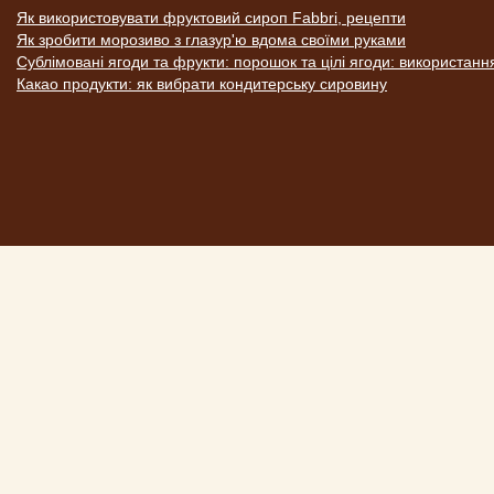
Як використовувати фруктовий сироп Fabbri, рецепти
Як зробити морозиво з глазур'ю вдома своїми руками
Сублімовані ягоди та фрукти: порошок та цілі ягоди: використанн
Какао продукти: як вибрати кондитерську сировину