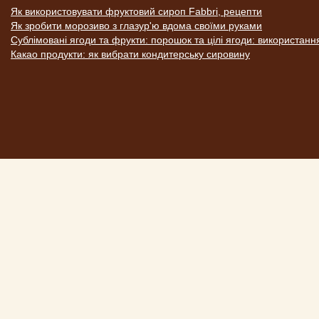
Як використовувати фруктовий сироп Fabbri, рецепти
Як зробити морозиво з глазур'ю вдома своїми руками
Сублімовані ягоди та фрукти: порошок та цілі ягоди: використанн
Какао продукти: як вибрати кондитерську сировину