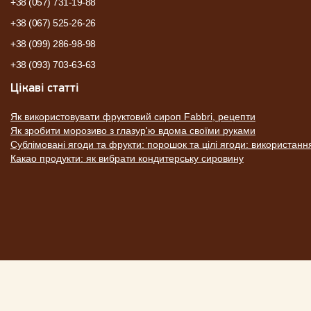
+38 (057) 731-19-88
+38 (067) 525-26-26
+38 (099) 286-98-98
+38 (093) 703-63-63
Цікаві статті
Як використовувати фруктовий сироп Fabbri, рецепти
Як зробити морозиво з глазур'ю вдома своїми руками
Сублімовані ягоди та фрукти: порошок та цілі ягоди: використанн
Какао продукти: як вибрати кондитерську сировину