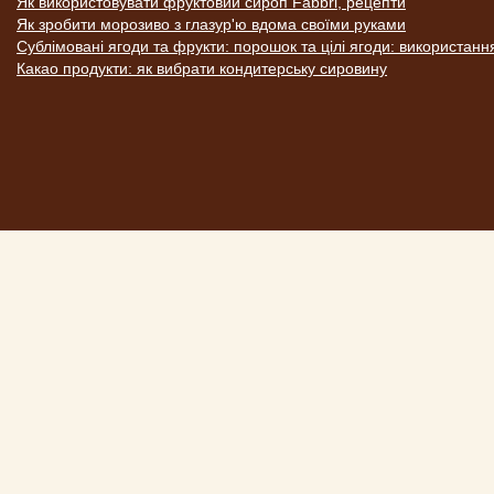
Як використовувати фруктовий сироп Fabbri, рецепти
Як зробити морозиво з глазур'ю вдома своїми руками
Сублімовані ягоди та фрукти: порошок та цілі ягоди: використанн
Какао продукти: як вибрати кондитерську сировину