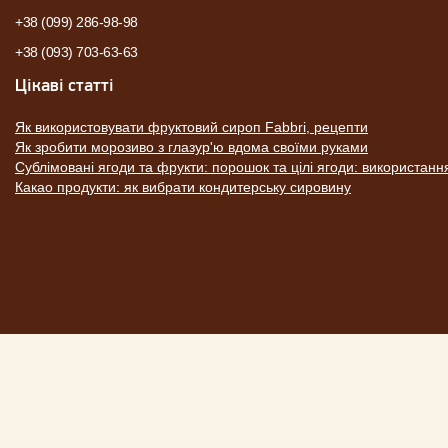
+38 (099) 286-98-98
+38 (093) 703-63-63
Цікаві статті
Як використовувати фруктовий сироп Fabbri, рецепти
Як зробити морозиво з глазур'ю вдома своїми руками
Сублімовані ягоди та фрукти: порошок та цілі ягоди: використанн
Какао продукти: як вибрати кондитерську сировину