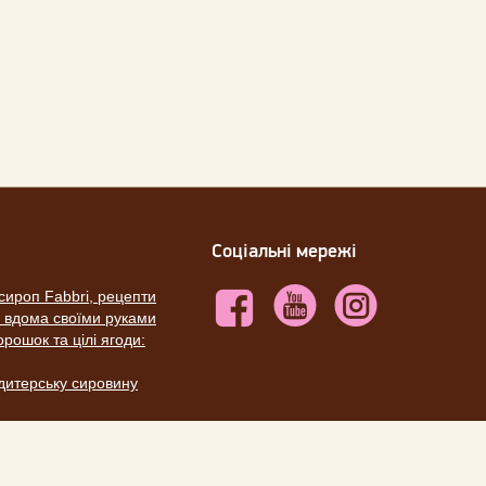
Соціальні мережі
сироп Fabbri, рецепти
ю вдома своїми руками
рошок та цілі ягоди:
ндитерську сировину