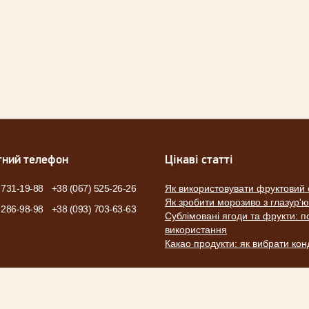
тний телефон
Цікаві статті
 731-19-88
+38 (067) 525-26-26
Як використовувати фруктовий 
Як зробити морозиво з глазур'
 286-98-98
+38 (093) 703-63-63
Сублімовані ягоди та фрукти: по
використання
Какао продукти: як вибрати ко