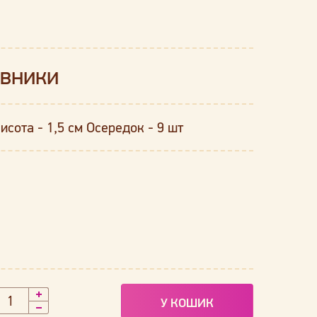
овники
исота - 1,5 см Осередок - 9 шт
У КОШИК