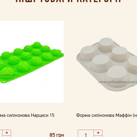
ма силіконова Нарциси 15
Форма силіконова Маффін (н
85 грн